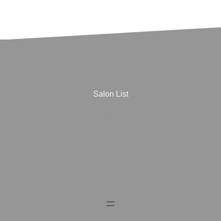
Salon List
HIGASHINAGASAKI
TOKOROZAWA
KAWAGOE
SAYAMA
IRUMA