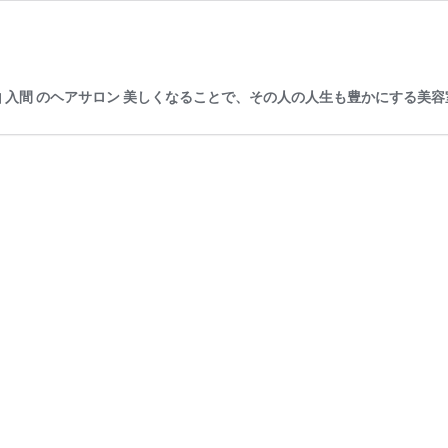
川越 狭山 入間 のヘアサロン 美しくなることで、その人の人生も豊かにする美容室 