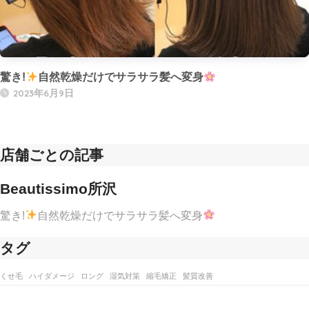
驚き!
自然乾燥だけでサラサラ髪へ変身
2023年6月9日
店舗ごとの記事
Beautissimo所沢
驚き!
自然乾燥だけでサラサラ髪へ変身
タグ
くせ毛
ハイダメージ
ロング
湿気対策
縮毛矯正
髪質改善