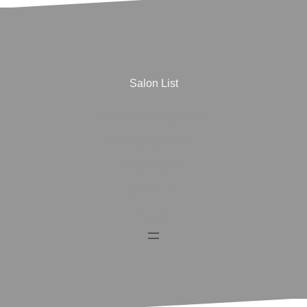
Salon List
HIGASHINAGASAKI
TOKOROZAWA
KAWAGOE
SAYAMA
IRUMA